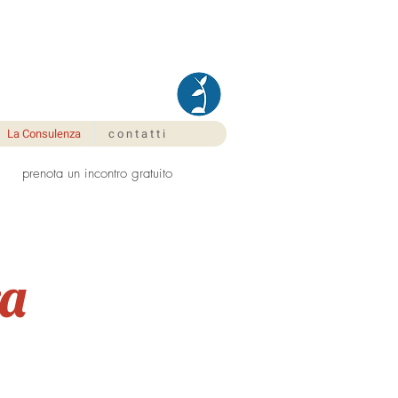
La Consulenza
c o n t a t t i
prenota un incontro gratuito
a