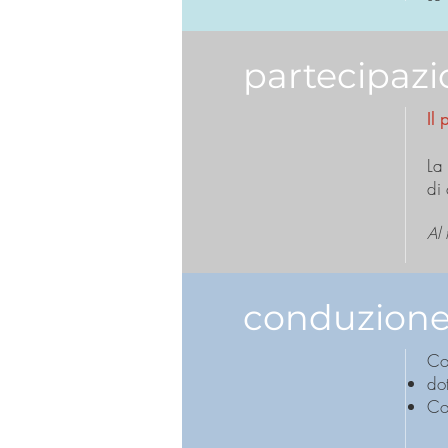
partecipaz
Il 
La
di
Al 
conduzion
Co
do
Co