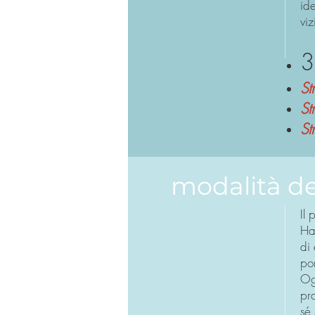
ide
viz
3
St
St
St
modalità de
Il
Ha 
di 
por
Og
pr
sé