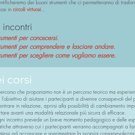
ntificheremo dei buoni strumenti che ci permetteranno di trasform
iosi in
circoli virtuosi
...
 incontri
rumenti per conoscersi.
rumenti per comprendere e lasciare andare.
rumenti per scegliere come vogliamo essere.
i corsi
 percorso che proponiamo non è un percorso teorico ma esperien
l’obiettivo di aiutare i partecipanti a divenire consapevoli del
entrare in relazione, aprirsi alla possibilità di cambiamento im
tare avanti una modalità relazionale più sicura di efficace.
ni incontro prevede un breve momento pedagogico e delle es
atiche attraverso cui i partecipanti verranno accompagnati a far
 stessi ad accrescere e sperimentare la propria consapevolezza 