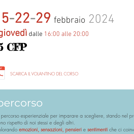
15
-
2
2
-
29
2024
febbraio
giovedì
dalle
16:00 alle 20:00
5 CFP
5 CFP
SCARICA IL VOLANTINO DEL CORSO
 percorso
 percorso esperienziale per imparare a scegliere, stando nel pr
no rispetto di noi stessi e degli altri.
plorando
emozioni, sensazioni, pensieri
e
sentimenti
che ci coin