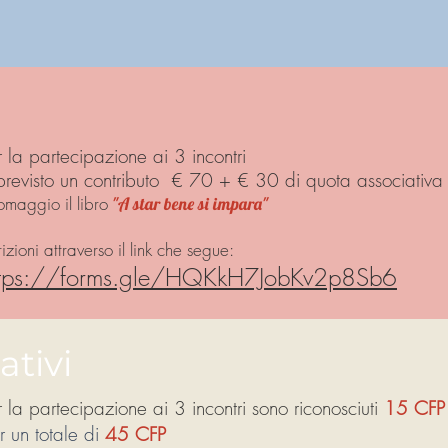
r la partecipazione ai 3 incontri
previsto un contributo
€ 70 + € 30 di quota associativa
omaggio il libro
"A star bene si impara"
rizioni attraverso il link che segue:
ttps://forms.gle/HQKkH7JobKv2p8Sb6
ativi
r la partecipazione ai 3 incontri sono riconosciuti
15 CF
r un totale di
45 CFP