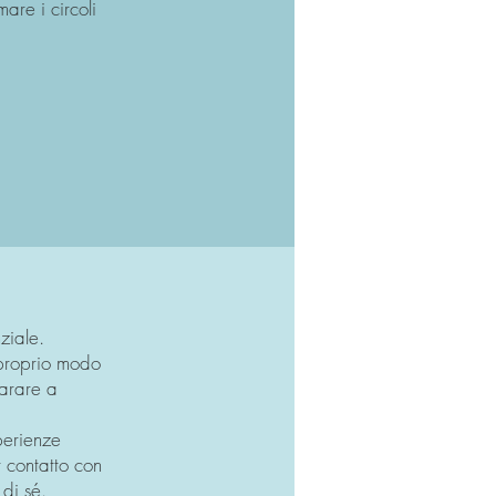
are i circoli
ziale.
 proprio modo
parare a
perienze
 contatto con
di sé.