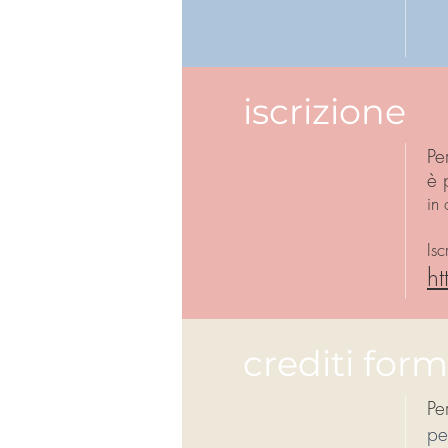
iscrizione
Pe
è 
in 
Isc
h
crediti form
Pe
pe