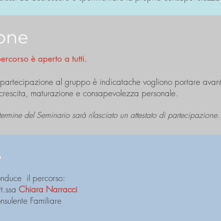
ione
.
percorso è aperto a tutti
 partecipazione al gruppo è indicatache vogliono portare avant
 crescita, maturazione e consapevolezza personale.
termine del Seminario sarà rilasciato un attestato di partecipazione.
e
nduce il percorso:
tt.ssa
Chiara Narracci
nsulente Familiare