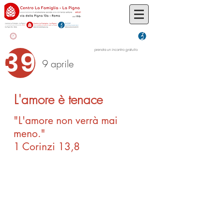
39
prenota un incontro gratuito
9 aprile
L'amore è tenace
"L'amore non verrà mai
meno."
1 Corinzi 13,8
Tra tutte le cose che l'amore osa
fare questa è la più grande.
Minacciato prosegue per la sua