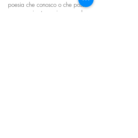
poesia che conosco o che posso
comporre io stesso, insomma, lo
descrivo in qualsiasi modo la
mia fantasia mi suggerisca...
Fatto questo, lo attacco, insieme
alla foto, sul frigorifero o
comunque in un posto dove
possa essere visto da lui, da lei.
Rifletto a fine giornata...
1. Che effetto mi ha fatto ripensare a
quel momento?
2.Sono riuscito a trovare un modo per
esprimerlo?