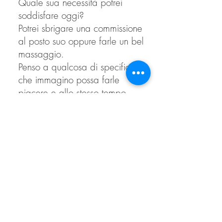
Quale sua necessità potrei
soddisfare oggi?
Potrei sbrigare una commissione
al posto suo oppure farle un bel
massaggio.
Penso a qualcosa di specifico
che immagino possa farle
piacere e allo stesso tempo
possa esserle di aiuto.
Scelgo un gesto e compio
un'azione che dica: "Mi prendo
cura di te" e lo faccio con un
sorriso.
Rifletto a fine giornata...
1. Ho trovato difficoltà
nell'individuare cosa fare?