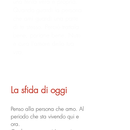
una ferita vera e propria.
Quando guardi la persona
che ami guardi una parte
di te stesso. Perciò trattala
bene, parlane bene. Nutri
e cura l'amore della tua
vita.
La sfida di oggi
Penso alla persona che amo. Al
periodo che sta vivendo qui e
ora.